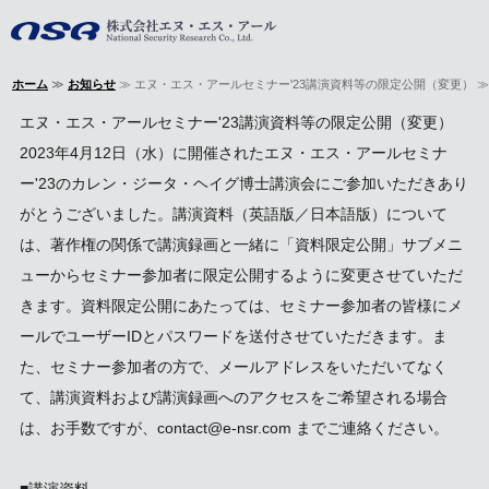
株式会社エヌ・
ホーム
≫
お知らせ
≫ エヌ・エス・アールセミナー'23講演資料等の限定公開（変更） ≫
ホーム
エヌ・エス・アールセミナー'23講演資料等の限定公開（変更）
事業内容
2023年4月12日（水）に開催されたエヌ・エス・アールセミナ
ー'23のカレン・ジータ・ヘイグ博士講演会にご参加いただきあり
会社概要
がとうございました。講演資料（英語版／日本語版）について
は、著作権の関係で講演録画と一緒に「資料限定公開」サブメニ
著書・論文
ューからセミナー参加者に限定公開するように変更させていただ
お問い合わせ
きます。資料限定公開にあたっては、セミナー参加者の皆様にメ
ールでユーザーIDとパスワードを送付させていただきます。ま
た、セミナー参加者の方で、メールアドレスをいただいてなく
て、講演資料および講演録画へのアクセスをご希望される場合
は、お手数ですが、contact@e-nsr.com までご連絡ください。