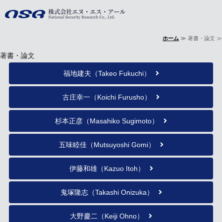
株式会社エヌ・
ホーム
≫ 著書・論文 ≫
ホーム
著書・論文
事業内容
福地建夫（Takeo Fukuchi）
会社概要
古庄幸一（Koichi Furusho）
著書・論文
杉本正彦（Masahiko Sugimoto）
お問い合わせ
五味睦佳（Mutsuyoshi Gomi）
伊藤和雄（Kazuo Itoh）
鬼塚隆志（Takashi Onizuka）
大野慶二（Keiji Ohno）