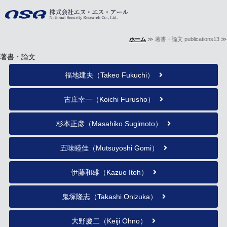
株式会社エヌ・
ホーム
≫ 著書・論文 publications13 ≫
ホーム
著書・論文
事業内容
福地建夫（Takeo Fukuchi）
会社概要
古庄幸一（Koichi Furusho）
著書・論文
杉本正彦（Masahiko Sugimoto）
お問い合わせ
五味睦佳（Mutsuyoshi Gomi）
伊藤和雄（Kazuo Itoh）
鬼塚隆志（Takashi Onizuka）
大野慶二（Keiji Ohno）