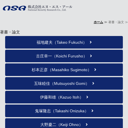
株式会社エヌ・
ホーム
≫ 著書・論文 ≫
ホーム
著書・論文
事業内容
福地建夫（Takeo Fukuchi）
会社概要
古庄幸一（Koichi Furusho）
著書・論文
杉本正彦（Masahiko Sugimoto）
お問い合わせ
五味睦佳（Mutsuyoshi Gomi）
伊藤和雄（Kazuo Itoh）
鬼塚隆志（Takashi Onizuka）
大野慶二（Keiji Ohno）