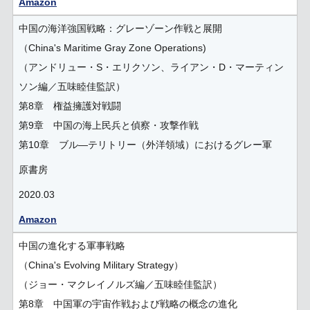
Amazon
中国の海洋強国戦略：グレーゾーン作戦と展開
（China's Maritime Gray Zone Operations)
（アンドリュー・S・エリクソン、ライアン・D・マーティン
ソン編／五味睦佳監訳）
第8章 権益擁護対戦闘
第9章 中国の海上民兵と偵察・攻撃作戦
第10章 ブル―テリトリー（外洋領域）におけるグレー軍
原書房
2020.03
Amazon
中国の進化する軍事戦略
（China's Evolving Military Strategy）
（ジョー・マクレイノルズ編／五味睦佳監訳）
第8章 中国軍の宇宙作戦および戦略の概念の進化