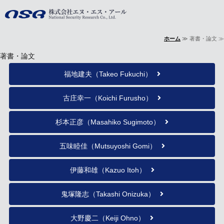
株式会社エヌ・
ホーム
≫ 著書・論文 ≫
ホーム
著書・論文
事業内容
福地建夫（Takeo Fukuchi）
会社概要
古庄幸一（Koichi Furusho）
著書・論文
杉本正彦（Masahiko Sugimoto）
お問い合わせ
五味睦佳（Mutsuyoshi Gomi）
伊藤和雄（Kazuo Itoh）
鬼塚隆志（Takashi Onizuka）
大野慶二（Keiji Ohno）