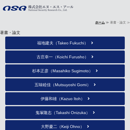
株式会社エヌ・
ホーム
≫ 著書・論文 ≫
ホーム
著書・論文
事業内容
福地建夫（Takeo Fukuchi）
会社概要
古庄幸一（Koichi Furusho）
著書・論文
杉本正彦（Masahiko Sugimoto）
お問い合わせ
五味睦佳（Mutsuyoshi Gomi）
伊藤和雄（Kazuo Itoh）
鬼塚隆志（Takashi Onizuka）
大野慶二（Keiji Ohno）