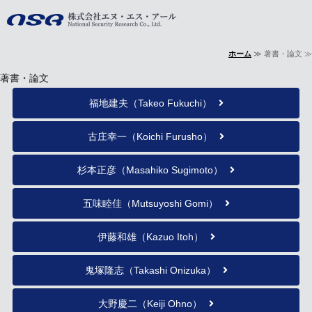
株式会社エヌ・
ホーム
≫ 著書・論文 ≫
ホーム
著書・論文
事業内容
福地建夫（Takeo Fukuchi）
会社概要
古庄幸一（Koichi Furusho）
著書・論文
杉本正彦（Masahiko Sugimoto）
お問い合わせ
五味睦佳（Mutsuyoshi Gomi）
伊藤和雄（Kazuo Itoh）
鬼塚隆志（Takashi Onizuka）
大野慶二（Keiji Ohno）