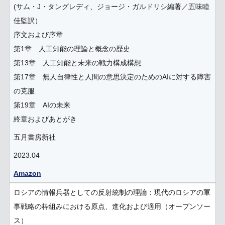
(サム・J・タングレディ、ジョージ・ガルドリシ編著／五味睦
佳監訳）
序文および序章
第1章 人工知能の理論と概念の歴史
第13章 人工知能と未来の戦力構成構想
第17章 無人自律性と人間の意思決定のためのAIに対する障害
の克服
第19章 AIの未来
終章およびあとがき
五月書房新社
2023.04
Amazon
ロシアの情報兵器としての反射統制の理論：現代のロシアの軍
事戦略の枠組みにおける原点、進化および適用（オープンソー
ス）