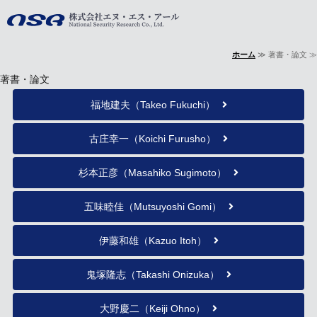
株式会社エヌ・
ホーム
≫ 著書・論文 ≫
ホーム
著書・論文
事業内容
福地建夫（Takeo Fukuchi）
会社概要
古庄幸一（Koichi Furusho）
著書・論文
杉本正彦（Masahiko Sugimoto）
お問い合わせ
五味睦佳（Mutsuyoshi Gomi）
伊藤和雄（Kazuo Itoh）
鬼塚隆志（Takashi Onizuka）
大野慶二（Keiji Ohno）