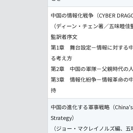
中国の情報化戦争（CYBER DRAG
（ディーン・チェン著／五味睦佳
監訳者序文
第1章 舞台設定－情報に対する
る考え方
第2章 中国の軍隊－父親時代の
第3章 情報化紛争－情報革命の
持
中国の進化する軍事戦略（China's Evol
Strategy）
（ジョー・マクレイノルズ編、五