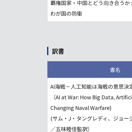
覇権国家・中国とどう向き合うか : 
わが国の防衛
訳書
書名
AI海戦－人工知能は海戦の意思決
（AI at War: How Big Data, Artifici
Changing Naval Warfare)
(サム・J・タングレディ、ジョー
／五味睦佳監訳）