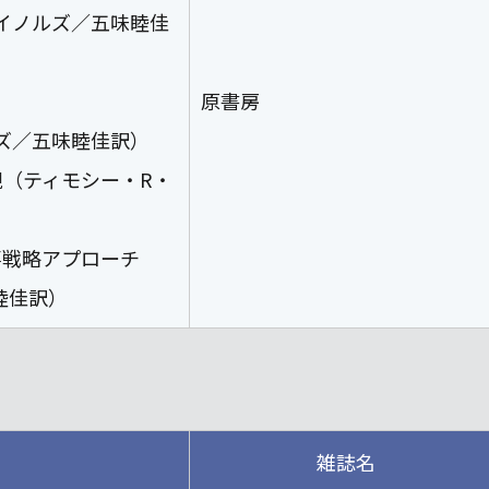
イノルズ／五味睦佳
原書房
ズ／五味睦佳訳）
観（ティモシー・R・
事戦略アプローチ
睦佳訳）
雑誌名