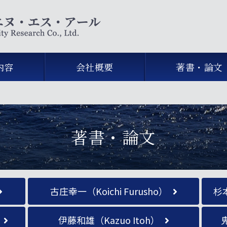
株式会社エヌ・
内容
会社概要
著書・論文
著書・論文
古庄幸一（Koichi Furusho）
杉本
伊藤和雄（Kazuo Itoh）
鬼