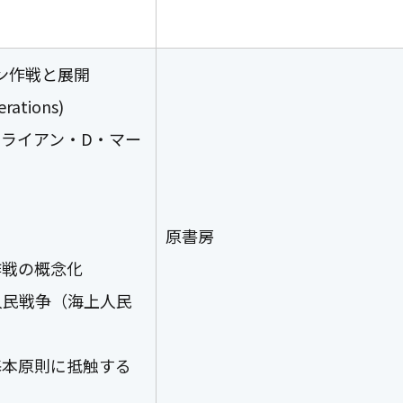
ン作戦と展開
rations)
、ライアン・D・マー
原書房
作戦の概念化
人民戦争（海上人民
基本原則に抵触する