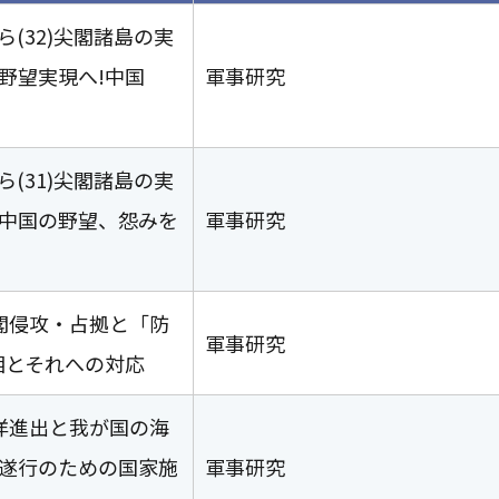
(32)尖閣諸島の実
野望実現へ!中国
軍事研究
(31)尖閣諸島の実
)中国の野望、怨みを
軍事研究
尖閣侵攻・占拠と「防
軍事研究
相とそれへの対応
海洋進出と我が国の海
略遂行のための国家施
軍事研究