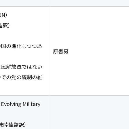
ON）
監訳）
中国の進化しつつあ
原書房
人民解放軍ではない
中での党の統制の維
ving Military
味睦佳監訳）